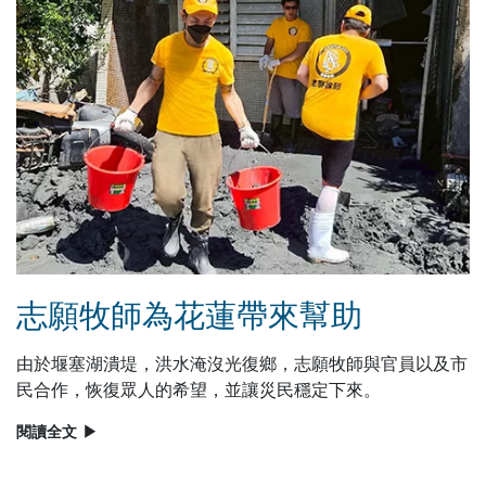
志願牧師為花蓮帶來幫助
由於堰塞湖潰堤，洪水淹沒光復鄉，志願牧師與官員以及市
民合作，恢復眾人的希望，並讓災民穩定下來。
閱讀全文
▶