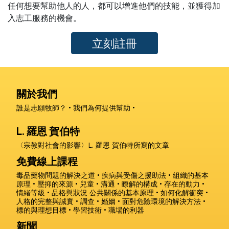
任何想要幫助他人的人，都可以增進他們的技能，並獲得加
入志工服務的機會。
立刻註冊
關於我們
誰是志願牧師？
我們為何提供幫助
L. 羅恩 賀伯特
〈宗教對社會的影響〉L. 羅恩 賀伯特所寫的
文章
免費線上課程
毒品藥物問題的解決之道
疾病與受傷之援助法
組織的基本
原理
壓抑的來源
兒童
溝通
瞭解的構成
存在的動力
情緒等級
品格與狀況
公共關係的基本原理
如何化解衝突
人格的完整與誠實
調查
婚姻
面對危險環境的解決方法
標的與理想目標
學習技術
職場的利器
新聞