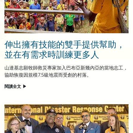
伸出擁有技能的雙手提供幫助，
並在有需求時訓練更多人
山達基志願牧師救災專家加入巴布亞新幾內亞的當地志工，
協助恢復因規模7.5級地震而受創的村落。
閱讀全文
▶