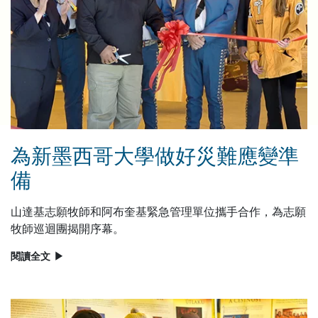
為新墨西哥大學做好災難應變準
備
山達基志願牧師和阿布奎基緊急管理單位攜手合作，為志願
牧師巡迴團揭開序幕。
閱讀全文
▶