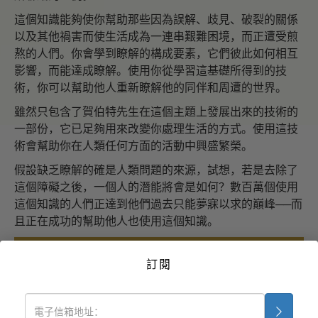
這個知識能夠使你幫助那些因為誤解、歧見、破裂的關係
以及其他禍害而使生活成為一連串艱難困境，而正遭受煎
熬的人們。你會學到瞭解的構成要素，它們彼此如何相互
影響，而能達成瞭解。使用你從學習這基礎所得到的技
術，你可以幫助他人重新瞭解他的同伴和周遭的世界。
雖然只包含了賀伯特先生在這個主題上發展出來的技術的
一部份，它已足夠用來改變你處理生活的方式。使用這技
術會幫助你在人類任何方面的活動中興盛繁榮。
假設缺乏瞭解的確是人類問題的來源，試想，若是去除了
這個障礙之後，一個人的潛能將會是如何？數百萬個使用
這個知識的人們正達到他們過去只能夢寐以求的巔峰──而
且正在成功的幫助他人也使用這個知識。
現在就開始 >>
訂閱
免費線上研修
藥物毒品問題的解決之