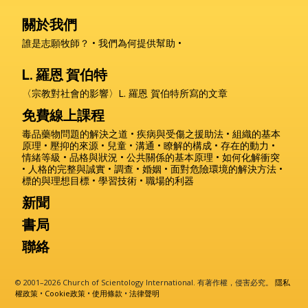
關於我們
誰是志願牧師？
我們為何提供幫助
L. 羅恩 賀伯特
〈宗教對社會的影響〉L. 羅恩 賀伯特所寫的
文章
免費線上課程
毒品藥物問題的解決之道
疾病與受傷之援助法
組織的基本
原理
壓抑的來源
兒童
溝通
瞭解的構成
存在的動力
情緒等級
品格與狀況
公共關係的基本原理
如何化解衝突
人格的完整與誠實
調查
婚姻
面對危險環境的解決方法
標的與理想目標
學習技術
職場的利器
新聞
書局
聯絡
© 2001–2026 Church of Scientology International. 有著作權，侵害必究。
隱私
權政策
•
Cookie政策
•
使用條款
•
法律聲明