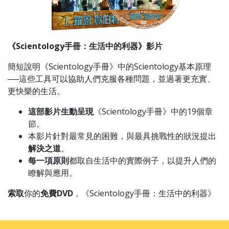
《Scientology手冊：生活中的利器》
影片
簡短說明《Scientology手冊》中的Scientology基本原理
──這些工具可以協助人們克服各種問題，並過著更充實、
更快樂的生活。
這部影片生動呈現
《Scientology手冊》中的19個章
節。
本影片針對最常見的困難，與最具挑戰性的狀況提出
解決之道
。
每一項原則
都取自生活中的實際例子，以提升人們的
瞭解與應用。
索取
你的
免費DVD
，《Scientology手冊：生活中的利器》