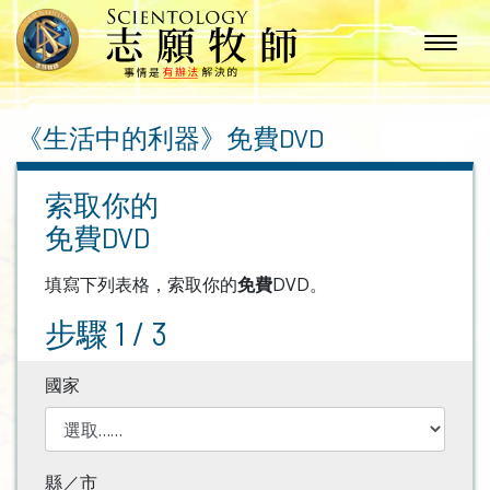
《生活中的利器》
免費DVD
索取你的
免費DVD
填寫下列表格，索取你的
免費
DVD。
步驟 1 / 3
國家
縣／市