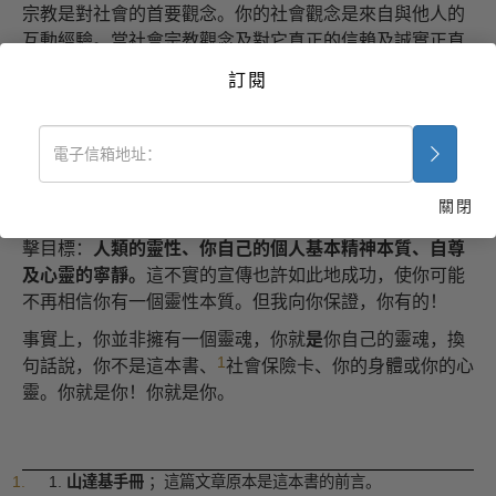
宗教是對社會的首要觀念。你的社會觀念是來自與他人的
互動經驗。當社會宗教觀念及對它真正的信賴及誠實正直
被破壞時，這社會便像一座沙堡般無法保衛自己以對抗無
訂閱
情巨大的海浪。
大約在最近的一百年，宗教便一直被無情的攻擊所困擾。
你已經被告知宗教是「大眾的鴉片劑」，它是不科學的，
它是舊式的；簡而言之，它是虛幻的。
關閉
然而，在這些對既有宗教的攻擊之下，有一個更根本的攻
擊目標：
人類的靈性、你自己的個人基本精神本質、自尊
及心靈的寧靜。
這不實的宣傳也許如此地成功，使你可能
不再相信你有一個靈性本質。但我向你保證，你有的！
事實上，你並非擁有一個靈魂，你就
是
你自己的靈魂，換
1
句話說，你不是這本書、
社會保險卡、你的身體或你的心
靈。你就是你！你就是你。
1
.
山達基手冊
；這篇文章原本是這本書的前言。