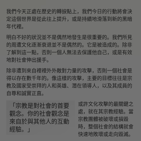
我們今天正處在歷史的轉捩點上，我們今日的行動將會決
定這個世界是從此往上提升，或是持續地滑落到新的黑暗
年代裡。
明白不好的狀況並不是偶然地發生是很重要的。我們所見
的周遭文化逐漸衰退並不是偶然的。它是被造成的。除非
了解到這一點，否則一個人無法去保護他自己，或是有效
地對社會伸出援手。
除非遭到來自裡裡外外敵對力量的攻擊，否則一個社會是
得以存在數千年的。像這樣的攻擊，主要的目標往往是宗
教及國家受崇拜的人和英雄、潛在領導人，以及其成員的
自尊和誠實正直。
或許文化攻擊的最關鍵之
「宗教是對社會的首要
處，就在其宗教經驗。當
觀念。你的社會觀念是
宗教團體被破壞或損毀
來自於與其他人的互動
時，整個社會的結構就會
經驗。」
快速地敗壞或走向毀滅。