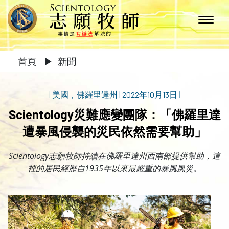
首頁
▶
新聞
|
美國，佛羅里達州
|
2022年10月13日
|
Scientology災難應變團隊：「佛羅里達
遭暴風侵襲的災民依然需要幫助」
Scientology志願牧師持續在佛羅里達州西南部提供幫助，這
裡的居民經歷自1935年以來最嚴重的暴風風災。