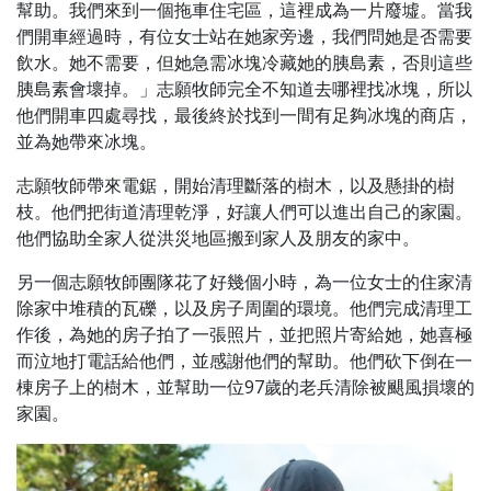
幫助。我們來到一個拖車住宅區，這裡成為一片廢墟。當我
們開車經過時，有位女士站在她家旁邊，我們問她是否需要
飲水。她不需要，但她急需冰塊冷藏她的胰島素，否則這些
胰島素會壞掉。」志願牧師完全不知道去哪裡找冰塊，所以
他們開車四處尋找，最後終於找到一間有足夠冰塊的商店，
並為她帶來冰塊。
志願牧師帶來電鋸，開始清理斷落的樹木，以及懸掛的樹
枝。他們把街道清理乾淨，好讓人們可以進出自己的家園。
他們協助全家人從洪災地區搬到家人及朋友的家中。
另一個志願牧師團隊花了好幾個小時，為一位女士的住家清
除家中堆積的瓦礫，以及房子周圍的環境。他們完成清理工
作後，為她的房子拍了一張照片，並把照片寄給她，她喜極
而泣地打電話給他們，並感謝他們的幫助。他們砍下倒在一
棟房子上的樹木，並幫助一位97歲的老兵清除被颶風損壞的
家園。