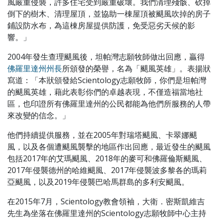
風嚴重侵襲，許多住宅受到嚴重破壞。我們清理殘骸、砍掉
倒下的樹木、清理屋頂，並協助一棟屋頂被颶風吹掉的房子
鋪設防水布，為這棟房屋提供防護，免受惡劣天候的影
響。」
2004年發生查理颶風後，坦帕灣志願牧師做出回應，贏得
佛羅里達州州長
所頒發的榮譽，名為「颶風英雄」。表揚狀
寫道：「本狀頒發給Scientology志願牧師，你們是坦帕灣
的颶風英雄，藉此表彰你們的卓越表現，不僅造福當地社
區，也印證所有佛羅里達州的公民都能為他們所服務的人帶
來改變的信念。」
他們持續提供服務，並在2005年對瑞塔颶風、卡翠娜颶
風，以及各個遭颶風襲擊的地區作出回應，最近發生的颶風
包括2017年的艾瑪颶風、2018年的麥可和佛羅倫斯颶風、
2017年侵襲德州的哈維颶風、2017年侵襲波多黎各的瑪莉
亞颶風，以及2019年侵襲巴哈馬群島的多利安颶風。
在2015年7月，Scientology教會領袖，大衛．密斯凱維吉
先生為坐落在佛羅里達州的Scientology志願牧師中心主持