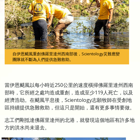
自伊恩颶風重創佛羅里達州西南部後，Scientology災難應變
團隊就不斷為人們提供急難救助。
當伊恩颶風以每小時近250公里的速度橫掃佛羅里達州西南
部時，它所經之處均造成重創，造成至少119人死亡，以及
經濟浩劫。在颶風平息後，Scientology志願牧師在受創地
區持續提供急難救助，但這只是開始，還有更多事情要做。
志工們剛抵達佛羅里達州的北港，就發現這個地區有許多地
方的洪水尚未退去。