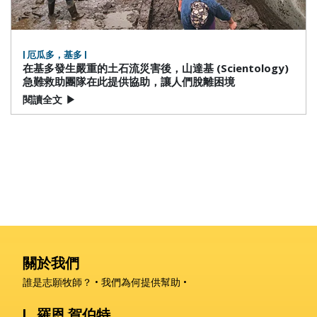
| 厄瓜多，基多 |
在基多發生嚴重的土石流災害後，山達基 (Scientology)
急難救助團隊在此提供協助，讓人們脫離困境
閱讀全文
▶
關於我們
誰是志願牧師？
我們為何提供幫助
L. 羅恩 賀伯特