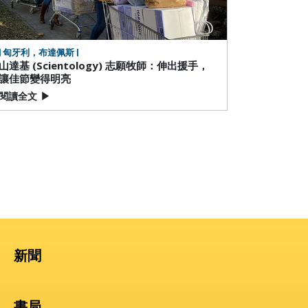
| 匈牙利，布達佩斯 |
山達基 (Scientology) 志願牧師：伸出援手，
讓佳節變得明亮
閱讀全文
▶
新聞
書局