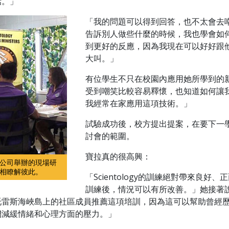
話。」
「我的問題可以得到回答，也不太會去嘲
告訴別人做些什麼的時候，我也學會如
到更好的反應，因為我現在可以好好跟
大叫。」
有位學生不只在校園內應用她所學到的
受到嘲笑比較容易釋懷，也知道如何讓
我經常在家應用這項技術。」
試驗成功後，校方提出提案，在要下一
討會的範圍。
寶拉真的很高興：
公司舉辦的現場研
相瞭解彼此。
「Scientology的訓練絕對帶來良好
訓練後，情況可以有所改善。」她接著說
托雷斯海峽島上的社區成員推薦這項培訓，因為這可以幫助曾經
們減緩情緒和心理方面的壓力。」