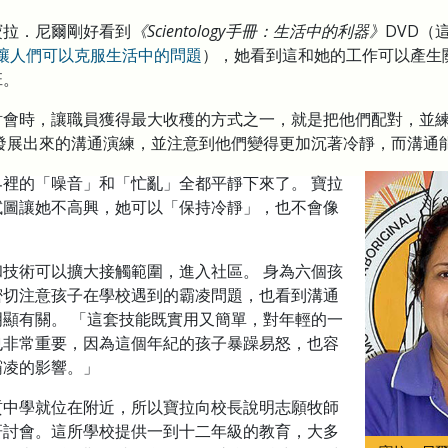
寶拉．尼爾剛好看到
《Scientology手冊：生活中的利器》
DVD（
工具，讓人們可以克服生活中的問題
），她看到這和她的工作可以產生
班。
會時，讓職員獲得最大收穫的方式之一，就是把他們配對，並練習Sci
發展出來的溝通演練，並注意到他們變得更加沉著冷靜，而溝通
裡的「噪音」和「忙亂」全都平靜下來了。 寶拉
試圖讓她不高興，她可以「保持冷靜」，也不會像
。
技術可以擴大接觸範圍，進入社區。 身為六個孩
密切注意孩子在學校遇到的霸凌問題，也看到溝通
顯有關。 「這套技能既實用又簡單，對年輕的一
也非常重要，因為這個年紀的孩子暴躁易怒，也容
霸凌的影響。」
貢中學就位在附近，所以寶拉向校長說明志願牧師
研討會。
這所學校提供一到十二年級的教育，大多