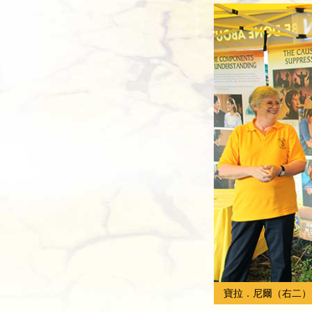
寶拉．尼爾（右二）