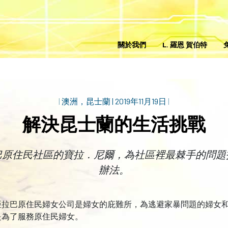
關於我們
L. 羅恩 賀伯特
|
澳洲，昆士蘭
|
2019年11月19日
|
解決昆士蘭的生活挑戰
巴原住民社區的寶拉．尼爾，為社區裡最棘手的問題
辦法。
亞拉巴原住民婦女公司是婦女的庇難所，為逃避家暴問題的婦女
是為了服務原住民婦女。