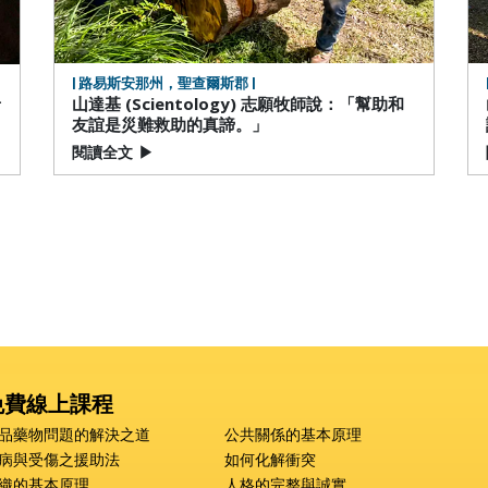
| 路易斯安那州，聖查爾斯郡 |
希
山達基 (Scientology) 志願牧師說：「幫助和
友誼是災難救助的真諦。」
閱讀全文
▶
免費線上課程
品藥物問題的解決之道
公共關係的基本原理
病與受傷之援助法
如何化解衝突
織的基本原理
人格的完整與誠實