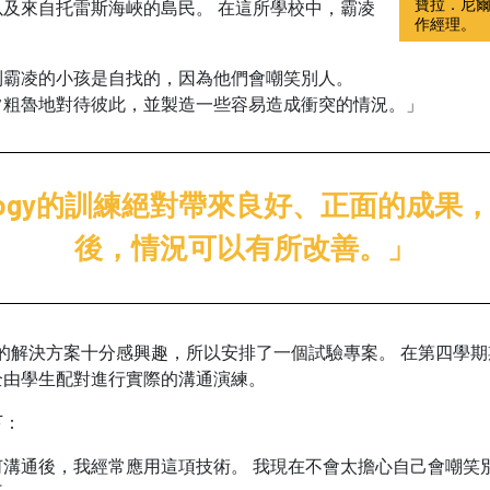
寶拉．尼
及來自托雷斯海峽的島民。 在這所學校中，霸凌
作經理。
到霸凌的小孩是自找的，因為他們會嘲笑別人。
常粗魯地對待彼此，並製造一些容易造成衝突的情況。」
tology的訓練絕對帶來良好、正面的成
後，情況可以有所改善。」
logy的解決方案十分感興趣，所以安排了一個試驗專案。 在第四學
全由學生配對進行實際的溝通演練。
下：
溝通後，我經常應用這項技術。 我現在不會太擔心自己會嘲笑別