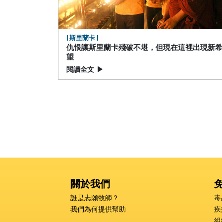
| 斯里蘭卡 |
仇恨讓斯里蘭卡殘破不堪，但現在這裡出現新
望
閱讀全文
▶
關於我們
誰是志願牧師？
毒
我們為何提供幫助
疾
組