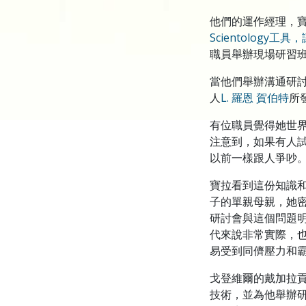
他們的運作經理，
Scientology
職員舉辦現場研習
當他們舉辦溝通研討
人
L. 羅恩 賀伯特
所
有位職員覺得她世界
注意到，如果有人
以前一樣跟人爭吵
寶拉看到這份知識和
子的單親母親，她
研討會與這個問題明
代來說非常實際，
易受到同儕壓力和
戈登維爾的戴加拉
技術，並為他舉辦